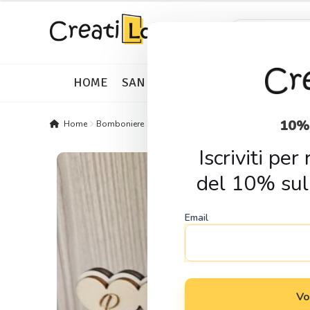
Skip
Skip
Products
search
to
to
navigation
content
HOME
SAN VALENTINO
IDEE REGALO
10%
Home
Bomboniere
Bomboniere Matrimonio
Bomboniera Bic
Iscriviti pe
del 10% sul
Email
Vo