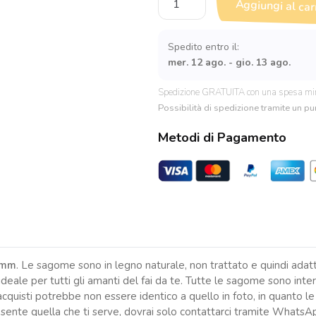
Aggiungi al car
Bicicletta
con
cuori
Spedito entro il:
e
mer. 12 ago. - gio. 13 ago.
iniziali
quantità
Spedizione GRATUITA con una spesa mi
Possibilità di spedizione tramite un pun
Metodi di Pagamento
3mm
. Le sagome sono in legno naturale, non trattato e quindi adatt
ale per tutti gli amanti del fai da te. Tutte le sagome sono inte
cquisti potrebbe non essere identico a quello in foto, in quanto l
resente quella che ti serve, dovrai solo contattarci tramite Whats