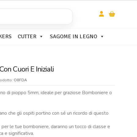
KERS
CUTTER
SAGOME IN LEGNO
on Cuori E Iniziali
rodotto:
O8FDA
n legno di pioppo 5mm, ideale per graziose Bomboniere o
ano che gli ospiti portino con sé un ricordo di questo
 per le tue bomboniere, daranno un tocco di classe e
 e significativa.