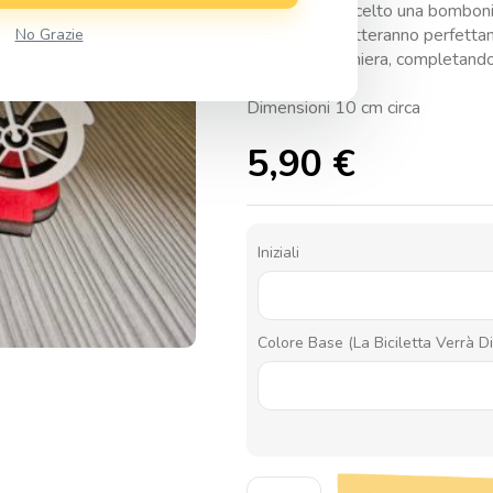
Che tu abbia scelto una bombonie
in legno si adatteranno perfettam
No Grazie
tipo di bomboniera, completando 
Dimensioni 10 cm circa
5,90
€
Iniziali
Colore Base (la Biciletta Verrà Di
Bomboniera