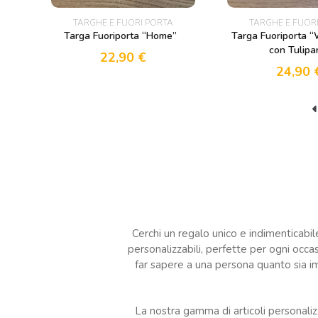
TARGHE E FUORI PORTA
TARGHE E FUOR
Targa Fuoriporta “Home”
Targa Fuoriporta 
con Tulipa
22,90
€
24,90
Cerchi un regalo unico e indimenticabi
personalizzabili, perfette per ogni occa
far sapere a una persona quanto sia imp
La nostra gamma di articoli personalizz