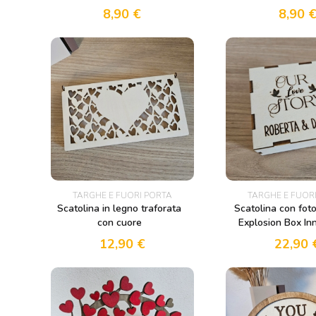
8,90
€
8,90
TARGHE E FUORI PORTA
TARGHE E FUOR
Scatolina in legno traforata
Scatolina con fot
con cuore
Explosion Box In
12,90
€
22,90