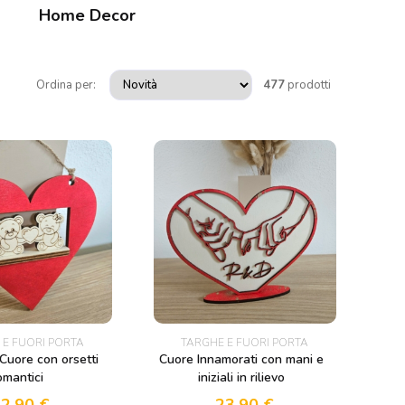
Home Decor
Ordina per:
477
prodotti
 E FUORI PORTA
TARGHE E FUORI PORTA
Cuore con orsetti
Cuore Innamorati con mani e
omantici
iniziali in rilievo
12,90
€
23,90
€