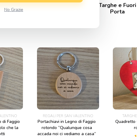
Accessori e
Portachiavi
Targhe e Fuori
No Grazie
Bijoux
Porta
VALENTINO
REGALI PER SAN VALENTINO
TARGHE
o di Faggio
Portachiavi in Legno di Faggio
Quadretto 
olo che la
rotondo “Qualunque cosa
r
tti
accada noi ci vediamo a casa”