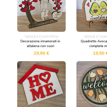
TARGHE E FUORI PORTA
TARGHE E FUOR
Decorazione innamorati in
Quadretto Avoca
altalena con cuori
complete m
29,90
€
19,90