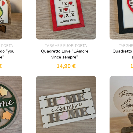
I PORTA
TARGHE E FUORI PORTA
TARGHE
do “you
Quadretto Love “L’Amore
Quadretto
e”
vince sempre”
€
14,90
€