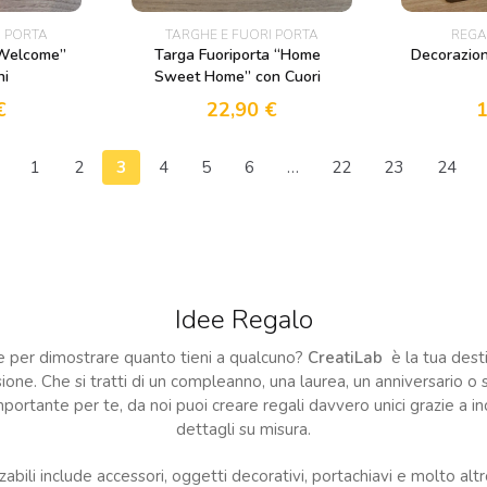
I PORTA
TARGHE E FUORI PORTA
REGA
“Welcome”
Targa Fuoriporta “Home
Decorazion
ni
Sweet Home” con Cuori
€
22,90
€
1
2
3
4
5
6
…
22
23
24
Idee Regalo
le per dimostrare quanto tieni a qualcuno?
CreatiLab
è la tua dest
sione. Che si tratti di un compleanno, una laurea, un anniversario
ortante per te, da noi puoi creare regali davvero unici grazie a inci
dettagli su misura.
abili include accessori, oggetti decorativi, portachiavi e molto altro