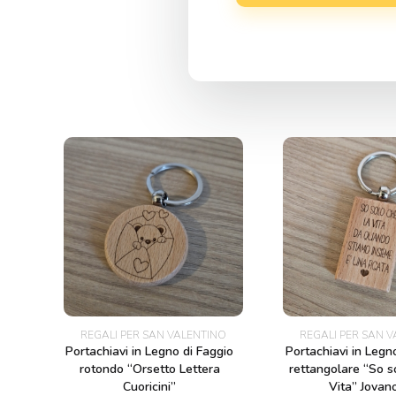
Regali per i
Nonni
REGALI PER SAN VALENTINO
REGALI PER SAN 
Portachiavi in Legno di Faggio
Portachiavi in Legn
rotondo “Orsetto Lettera
rettangolare “So s
Cuoricini”
Vita” Jovano