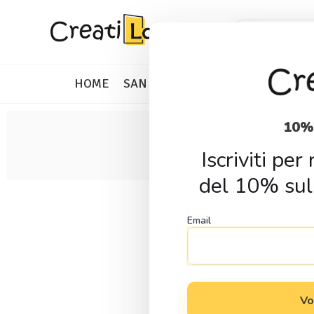
Skip
Skip
Products
search
to
to
navigation
content
HOME
SAN VALENTINO
IDEE REGALO
10%
Iscriviti pe
del 10% sul
Email
Vo