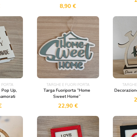
€
8,90
€
I PORTA
TARGHE E FUORI PORTA
TARGHE
o Pop Up,
Targa Fuoriporta “Home
Decorazion
namorati
Sweet Home”
€
22,90
€