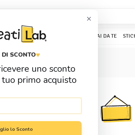
×
BOMBONIERE
KIT PARTY
FAI DA TE
STIC
♥
 DI SCONTO
Idee Regalo
r ricevere uno sconto
 tuo primo acquisto
glio lo Sconto