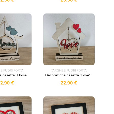
 E FUORI PORTA
TARGHE E FUORI PORTA
e casetta “Home”
Decorazione casetta “Love”
22,90
€
22,90
€