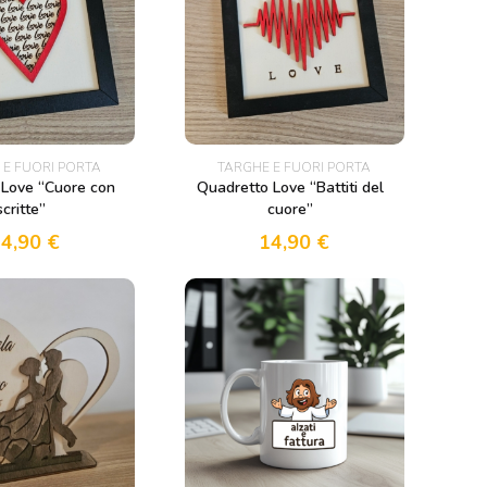
 E FUORI PORTA
TARGHE E FUORI PORTA
 Love “Cuore con
Quadretto Love “Battiti del
scritte”
cuore”
14,90
€
14,90
€