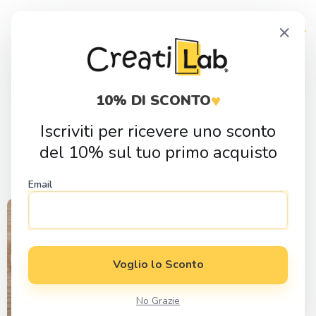
Skip
Skip
×
to
to
navigation
content
Products
search
♥
10% DI SCONTO
Iscriviti per ricevere uno sconto
primo natale
del 10% sul tuo primo acquisto
Email
Voglio lo Sconto
No Grazie