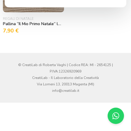
REGALI DI NATALE
Pallina “Il Mio Primo Natale” legno e acrilico
7,90
€
© CreatiLab di Roberta Vaghi | Codice REA: MI - 2654125 |
P.IVA:12326920969
CreatiLab - Il Laboratorio della Creatività
Via Lomeni 13, 20013 Magenta (MI)
info@creatilab.it