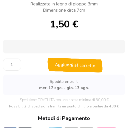
Realizzate in legno di pioppo 3mm
Dimensione circa 7cm
1,50
€
Tag
Aggiungi al carrello
in
legno
Modello
Spedito entro il:
Albero
mer. 12 ago. - gio. 13 ago.
di
Natale
Spedizione GRATUITA con una spesa minima di 50,00 €
quantità
Possibilità di spedizione tramite un punto di ritiro a partire da
4.30 €
Metodi di Pagamento