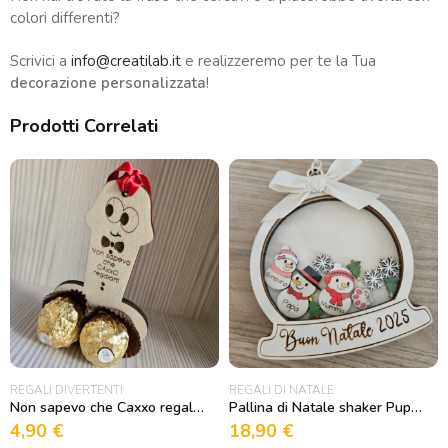
colori differenti?
Scrivici a
info@creatilab.it
e realizzeremo per te la Tua
decorazione personalizzata
!
Prodotti Correlati
REGALI DIVERTENTI
REGALI DI NATALE
Non sapevo che Caxxo regalarti
Pallina di Natale shaker Pupazzi di neve
4,90
€
18,90
€