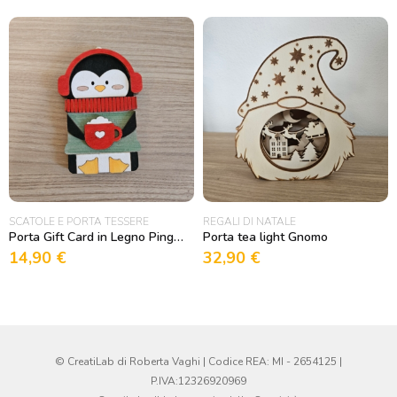
SCATOLE E PORTA TESSERE
REGALI DI NATALE
Porta Gift Card in Legno Pinguino
Porta tea light Gnomo
14,90
€
32,90
€
© CreatiLab di Roberta Vaghi | Codice REA: MI - 2654125 |
P.IVA:12326920969