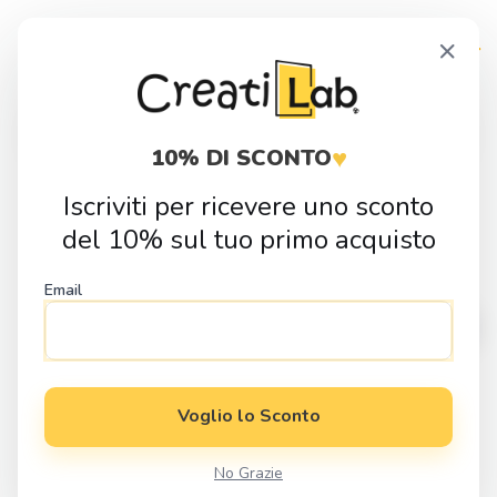
Skip
Skip
×
to
to
navigation
content
Products
search
♥
10% DI SCONTO
Iscriviti per ricevere uno sconto
Home
Idee Regalo
Eventi e Festivita
Regali di Natale
Tag in
del 10% sul tuo primo acquisto
legno Modello Albero di Natale
Email
Voglio lo Sconto
No Grazie