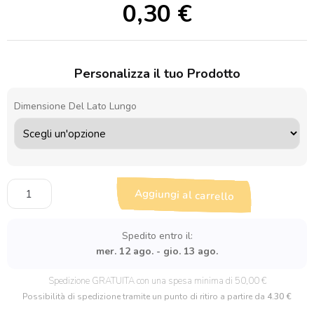
0,30
€
Personalizza il tuo Prodotto
Dimensione Del Lato Lungo
Sagoma
Aggiungi al carrello
in
legno
Cane
Spedito entro il:
stilizzato
mer. 12 ago. - gio. 13 ago.
quantità
Spedizione GRATUITA con una spesa minima di 50,00 €
Possibilità di spedizione tramite un punto di ritiro a partire da
4.30 €