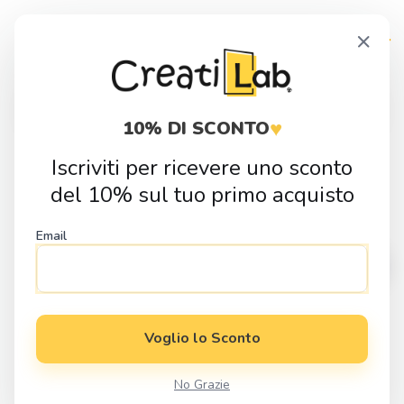
Skip
Skip
×
to
to
navigation
content
Products
search
♥
10% DI SCONTO
Iscriviti per ricevere uno sconto
Home
Fai da Te
Sagome in Legno
Animali
Sagoma in legno
del 10% sul tuo primo acquisto
Cane stilizzato
Email
Voglio lo Sconto
No Grazie