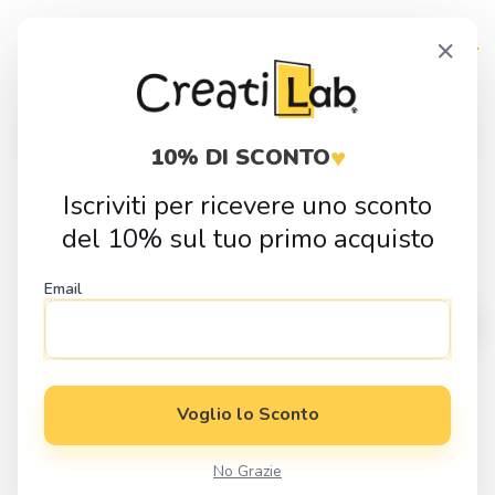
Skip
Skip
×
to
to
navigation
content
Products
search
♥
10% DI SCONTO
Iscriviti per ricevere uno sconto
Home
Idee Regalo
Gadget & Home Decor
Portachiavi
del 10% sul tuo primo acquisto
Portachiavi in Legno “Unicorno”
Email
Voglio lo Sconto
No Grazie