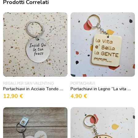
Prodotti Correlati
REGALI PER SAN VALENTINO
PORTACHIAVI
Portachiavi in Acciaio Tondo Personalizzabile
Portachiavi in Legno “La vita è bella, la gente mmm…”
12,90
€
4,90
€