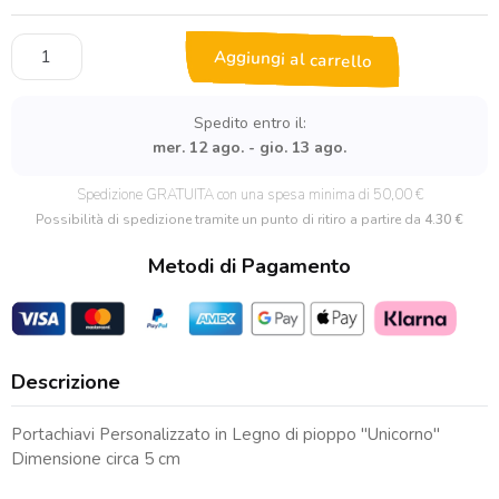
Portachiavi
Aggiungi al carrello
in
Legno
"Unicorno"
Spedito entro il:
quantità
mer. 12 ago. - gio. 13 ago.
Spedizione GRATUITA con una spesa minima di 50,00 €
Possibilità di spedizione tramite un punto di ritiro a partire da
4.30 €
Metodi di Pagamento
Descrizione
Portachiavi Personalizzato in Legno di pioppo "Unicorno"
Dimensione circa 5 cm